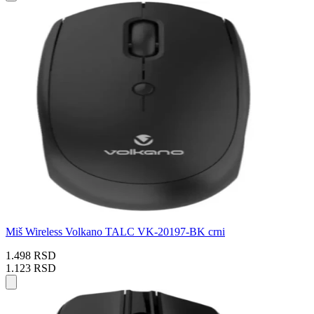
Miš Wireless Volkano TALC VK-20197-BK crni
1.498 RSD
1.123 RSD