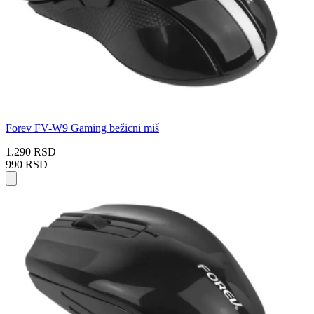
Forev FV-W9 Gaming bežicni miš
1.290 RSD
990 RSD