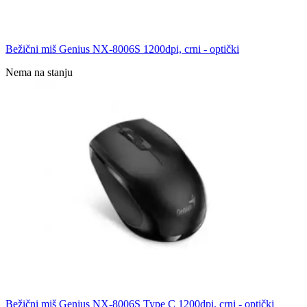
Bežični miš Genius NX-8006S 1200dpi, crni - optički
Nema na stanju
Bežični miš Genius NX-8006S Type C 1200dpi, crni - optički