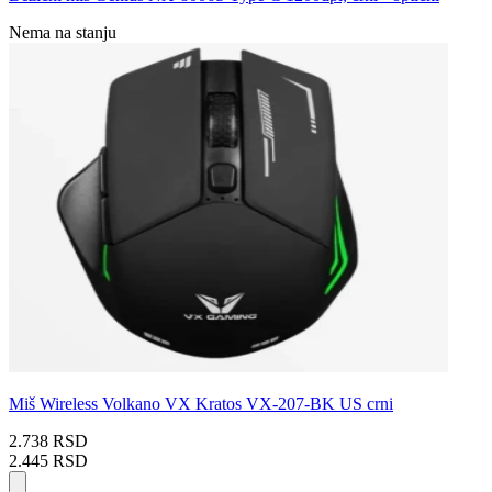
Nema na stanju
Miš Wireless Volkano VX Kratos VX-207-BK US crni
2.738 RSD
2.445 RSD