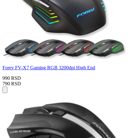
Forev FV-X7 Gaming RGB 3200dpi High End
990 RSD
790 RSD