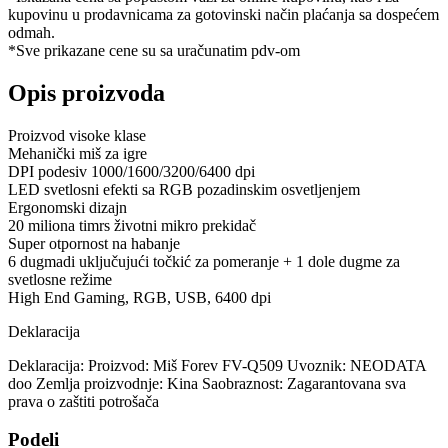
kupovinu u prodavnicama za gotovinski način plaćanja sa dospećem
odmah.
*Sve prikazane cene su sa uračunatim pdv-om
Opis proizvoda
Proizvod visoke klase
Mehanički miš za igre
DPI podesiv 1000/1600/3200/6400 dpi
LED svetlosni efekti sa RGB pozadinskim osvetljenjem
Ergonomski dizajn
20 miliona timrs životni mikro prekidač
Super otpornost na habanje
6 dugmadi uključujući točkić za pomeranje + 1 dole dugme za
svetlosne režime
High End Gaming, RGB, USB, 6400 dpi
Deklaracija
Deklaracija: Proizvod: Miš Forev FV-Q509 Uvoznik: NEODATA
doo Zemlja proizvodnje: Kina Saobraznost: Zagarantovana sva
prava o zaštiti potrošača
Podeli