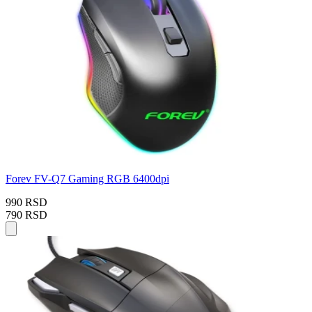
Forev FV-Q7 Gaming RGB 6400dpi
990 RSD
790 RSD