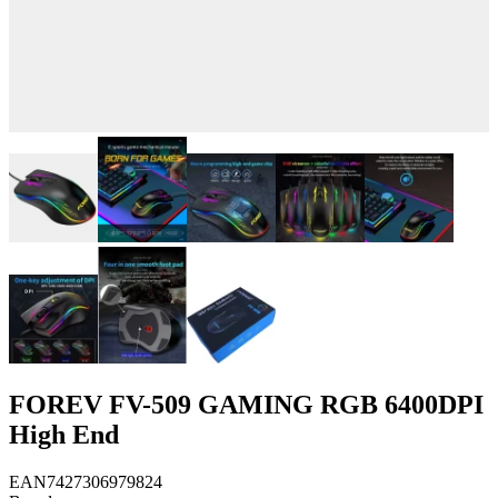
FOREV FV-509 GAMING RGB 6400DPI
High End
EAN
7427306979824