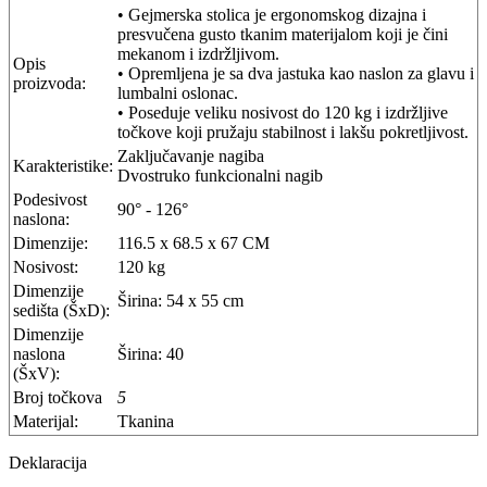
• Gejmerska stolica je ergonomskog dizajna i
presvučena gusto tkanim materijalom koji je čini
mekanom i izdržljivom.
Opis
• Opremljena je sa dva jastuka kao naslon za glavu i
proizvoda:
lumbalni oslonac.
• Poseduje veliku nosivost do 120 kg i izdržljive
točkove koji pružaju stabilnost i lakšu pokretljivost.
Zaključavanje nagiba
Karakteristike:
Dvostruko funkcionalni nagib
Podesivost
90° - 126°
naslona:
Dimenzije:
116.5 x 68.5 x 67 CM
Nosivost:
120 kg
Dimenzije
Širina: 54 x 55 cm
sedišta (ŠxD):
Dimenzije
naslona
Širina: 40
(ŠxV):
Broj točkova
5
Materijal:
Tkanina
Deklaracija