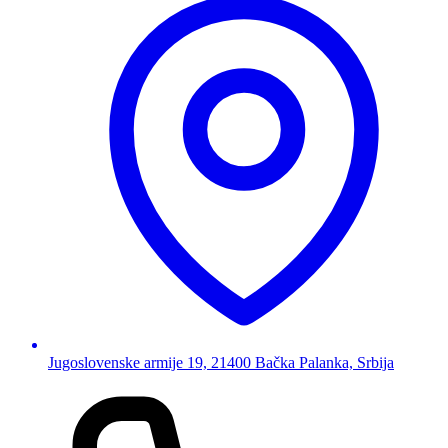
Jugoslovenske armije 19, 21400 Bačka Palanka, Srbija