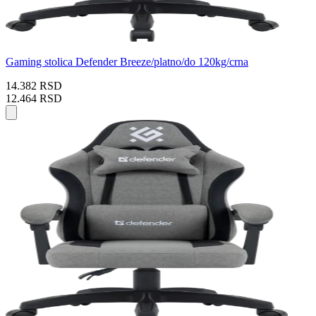
Gaming stolica Defender Breeze/platno/do 120kg/crna
14.382 RSD
12.464 RSD