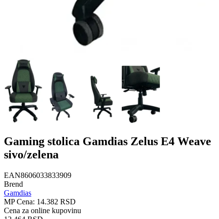
Gaming stolica Gamdias Zelus E4 Weave
sivo/zelena
EAN
8606033833909
Brend
Gamdias
MP Cena:
14.382 RSD
Cena za online kupovinu