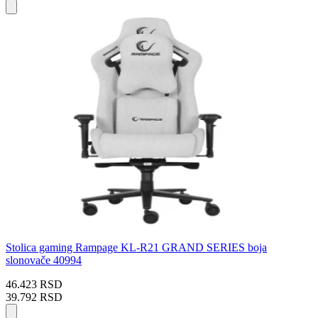
Stolica gaming Rampage KL-R21 GRAND SERIES boja
slonovače 40994
46.423 RSD
39.792 RSD