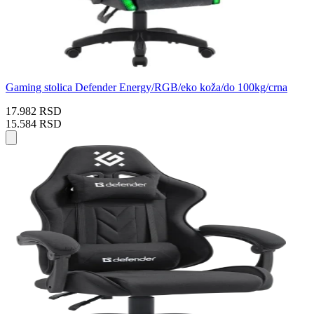
Gaming stolica Defender Energy/RGB/eko koža/do 100kg/crna
17.982 RSD
15.584 RSD