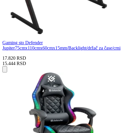
Gaming sto Defender
Jupiter75cmx110cmx60cmx15mm/Backlight/držač za čase/crni
17.820 RSD
15.444 RSD