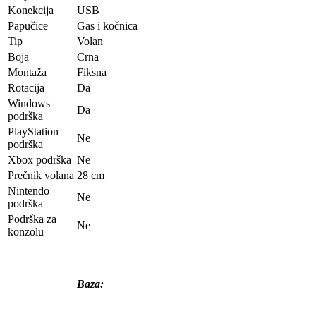
Konekcija
USB
Papučice
Gas i kočnica
Tip
Volan
Boja
Crna
Montaža
Fiksna
Rotacija
Da
Windows
Da
podrška
PlayStation
Ne
podrška
Xbox podrška
Ne
Prečnik volana
28 cm
Nintendo
Ne
podrška
Podrška za
Ne
konzolu
Baza: