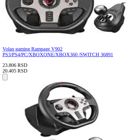
Volan gaming Rampage V902
PS3/PS4/PC/XBOXONE/XBOX360 /SWITCH 36891
23.806 RSD
20.405 RSD