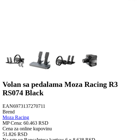
Volan sa pedalama Moza Racing R3
RS074 Black
EAN
6973137270711
Brend
Moza Racing
MP Cena:
60.463 RSD
Cena za online kupovinu
51.826 RSD
Na rate uz BancaIntesa karticu:
6 x 8.638 RSD