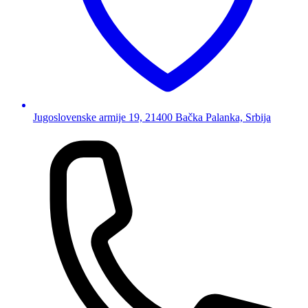
Jugoslovenske armije 19, 21400 Bačka Palanka, Srbija