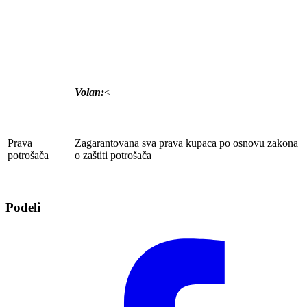
Volan:
<
Prava
Zagarantovana sva prava kupaca po osnovu zakona
potrošača
o zaštiti potrošača
Podeli