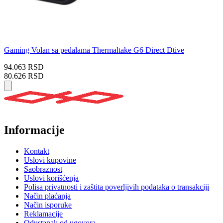
Gaming Volan sa pedalama Thermaltake G6 Direct Dtive
94.063 RSD
80.626 RSD
Informacije
Kontakt
Uslovi kupovine
Saobraznost
Uslovi korišćenja
Polisa privatnosti i zaštita poverljivih podataka o transakciji
Način plaćanja
Način isporuke
Reklamacije
Odustanak od ugovora