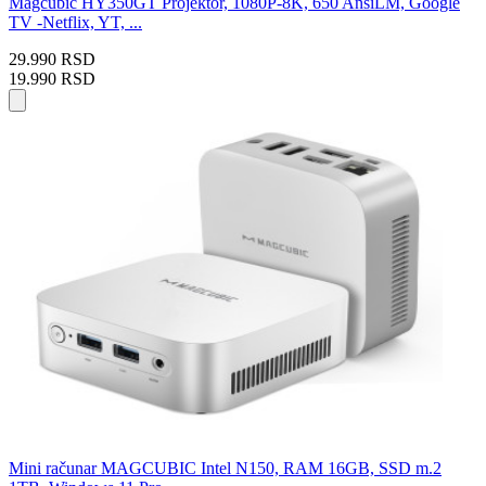
Magcubic HY350GT Projektor, 1080P-8K, 650 AnsiLM, Google
TV -Netflix, YT, ...
29.990 RSD
19.990 RSD
Mini računar MAGCUBIC Intel N150, RAM 16GB, SSD m.2