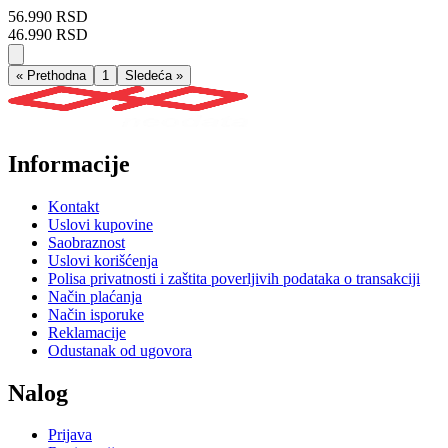
56.990 RSD
46.990 RSD
« Prethodna
1
Sledeća »
Informacije
Kontakt
Uslovi kupovine
Saobraznost
Uslovi korišćenja
Polisa privatnosti i zaštita poverljivih podataka o transakciji
Način plaćanja
Način isporuke
Reklamacije
Odustanak od ugovora
Nalog
Prijava