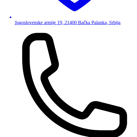
Jugoslovenske armije 19, 21400 Bačka Palanka, Srbija