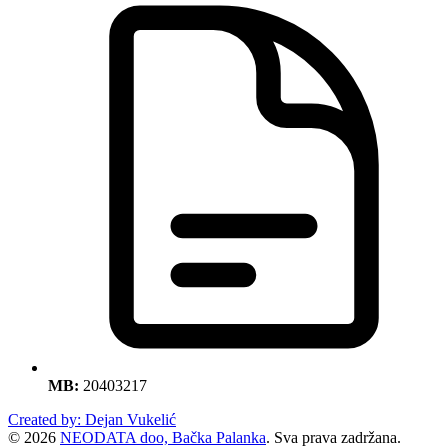
MB:
20403217
Created by: Dejan Vukelić
© 2026
NEODATA doo, Bačka Palanka
. Sva prava zadržana.