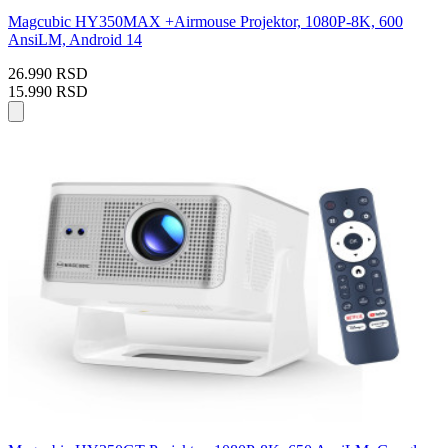
Magcubic HY350MAX +Airmouse Projektor, 1080P-8K, 600
AnsiLM, Android 14
26.990 RSD
15.990 RSD