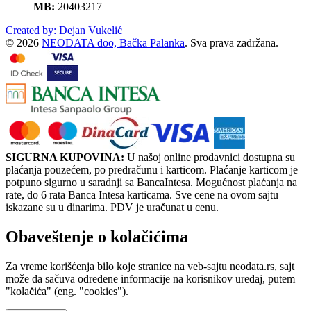
MB:
20403217
Created by: Dejan Vukelić
© 2026
NEODATA doo, Bačka Palanka
. Sva prava zadržana.
SIGURNA KUPOVINA:
U našoj online prodavnici dostupna su
plaćanja pouzećem, po predračunu i karticom. Plaćanje karticom je
potpuno sigurno u saradnji sa BancaIntesa. Mogućnost plaćanja na
rate, do 6 rata Banca Intesa karticama. Sve cene na ovom sajtu
iskazane su u dinarima. PDV je uračunat u cenu.
Obaveštenje o kolačićima
Za vreme korišćenja bilo koje stranice na veb-sajtu neodata.rs, sajt
može da sačuva određene informacije na korisnikov uređaj, putem
"kolačića" (eng. "cookies").