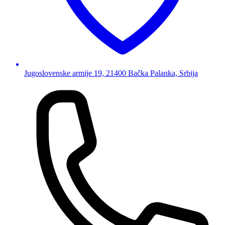
Jugoslovenske armije 19, 21400 Bačka Palanka, Srbija