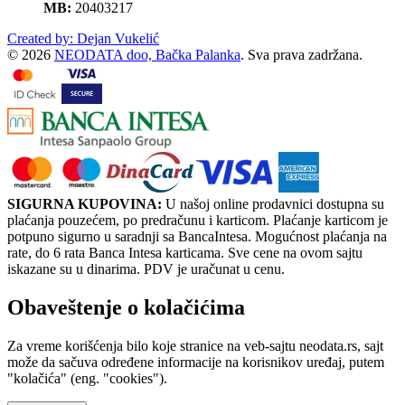
MB:
20403217
Created by: Dejan Vukelić
© 2026
NEODATA doo, Bačka Palanka
. Sva prava zadržana.
SIGURNA KUPOVINA:
U našoj online prodavnici dostupna su
plaćanja pouzećem, po predračunu i karticom. Plaćanje karticom je
potpuno sigurno u saradnji sa BancaIntesa. Mogućnost plaćanja na
rate, do 6 rata Banca Intesa karticama. Sve cene na ovom sajtu
iskazane su u dinarima. PDV je uračunat u cenu.
Obaveštenje o kolačićima
Za vreme korišćenja bilo koje stranice na veb-sajtu neodata.rs, sajt
može da sačuva određene informacije na korisnikov uređaj, putem
"kolačića" (eng. "cookies").