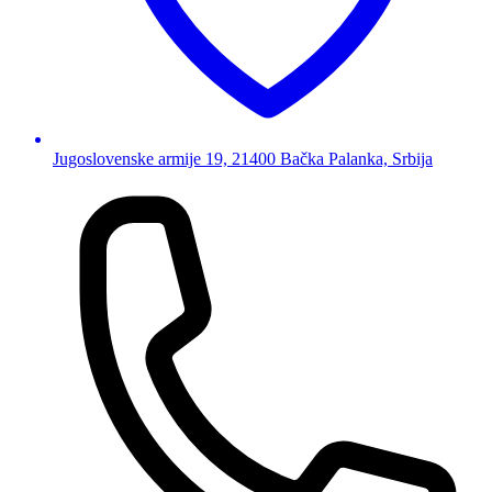
Jugoslovenske armije 19, 21400 Bačka Palanka, Srbija