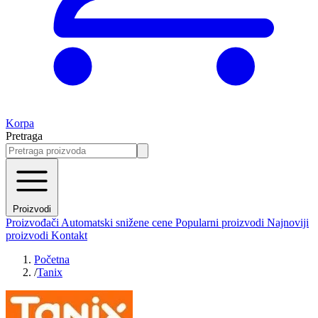
Korpa
Pretraga
Proizvodi
Proizvođači
Automatski snižene cene
Popularni proizvodi
Najnoviji
proizvodi
Kontakt
Početna
/
Tanix